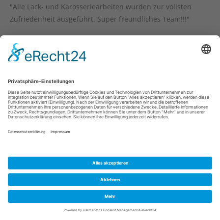
"Alle Lack- und Karosseriearbeiten wurden zur vollsten
Zufriedenheit ausgeführt. Super freundliches Team!!!"
Auto Hammer GmbH | Zeppelinstr. 1 | 97228 Rottendorf |Tel:
09302 - 10 30 |
Mail
|
Newsletter
|
Impressum
|
Datenschutz
|
Facebook
Cookie-Einstellungen