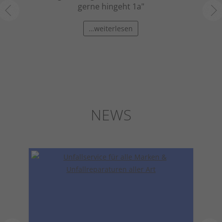
thin.
gerne hingeht 1a"
Für A
ne
gut g
…weiterlesen
NEWS