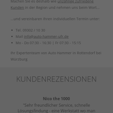
Machen Sie es deshalb wie
unzählige zufriedene
Kunden
in der Region und nehmen uns beim Wort...
...und vereinbaren Ihren individuellen Termin unter:
Tel. 09302 / 10 30
Mail
info@auto-hammer-ufr.de
Mo - Do 07:30 - 16:30 | Fr 07:30 - 15:15
Ihr Expertenteam von Auto Hammer in Rottendorf bei
Würzburg
KUNDENREZENSIONEN
Nico the 1000
to
"Sehr freundlicher Service, schnelle
"S
 mein
Lösungsfindung - eine Werkstatt wo man
Mitar